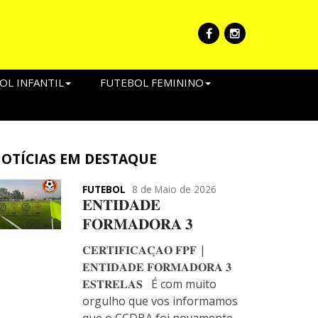
OL INFANTIL
FUTEBOL FEMININO
OTÍCIAS EM DESTAQUE
FUTEBOL
8 de Maio de 2026
𝐄𝐍𝐓𝐈𝐃𝐀𝐃𝐄
𝐅𝐎𝐑𝐌𝐀𝐃𝐎𝐑𝐀 𝟑
𝐄𝐒𝐓𝐑𝐄𝐋𝐀𝐒 ️️- Futebol
𝐂𝐄𝐑𝐓𝐈𝐅𝐈𝐂𝐀𝐂̧𝐀𝐎 𝐅𝐏𝐅 |
Masculino e Feminino
𝐄𝐍𝐓𝐈𝐃𝐀𝐃𝐄 𝐅𝐎𝐑𝐌𝐀𝐃𝐎𝐑𝐀 𝟑
𝐄𝐒𝐓𝐑𝐄𝐋𝐀𝐒 ️️️ É com muito
orgulho que vos informamos