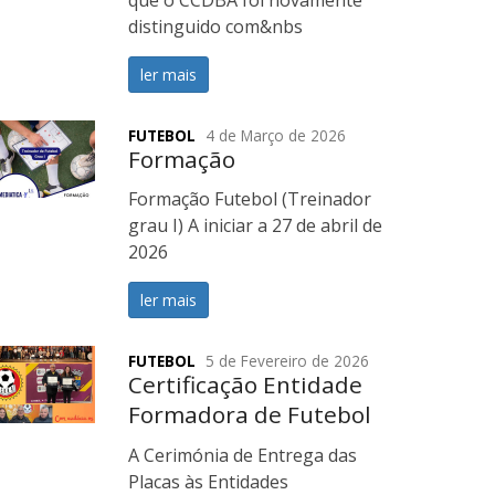
que o CCDBA foi novamente
distinguido com&nbs
ler mais
FUTEBOL
4 de Março de 2026
Formação
Formação Futebol (Treinador
grau I) A iniciar a 27 de abril de
2026
ler mais
FUTEBOL
5 de Fevereiro de 2026
Certificação Entidade
Formadora de Futebol
Masculino e Feminino -
A Cerimónia de Entrega das
3 Estrelas - 2024/2025
Placas às Entidades