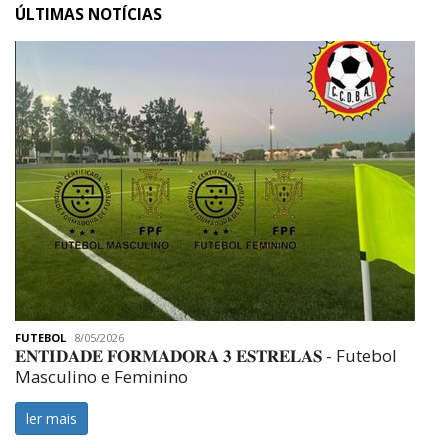
ÚLTIMAS NOTÍCIAS
FUTEBOL
8/05/2026
𝐄𝐍𝐓𝐈𝐃𝐀𝐃𝐄 𝐅𝐎𝐑𝐌𝐀𝐃𝐎𝐑𝐀 𝟑 𝐄𝐒𝐓𝐑𝐄𝐋𝐀𝐒 ️️- Futebol
Masculino e Feminino
ler mais