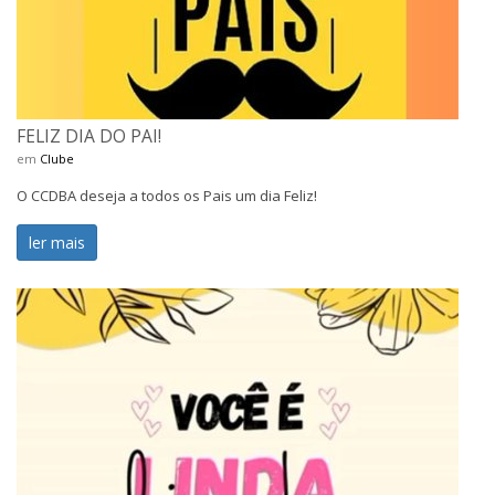
FELIZ DIA DO PAI!
em
Clube
O CCDBA deseja a todos os Pais um dia Feliz!
ler mais