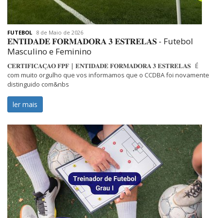
FUTEBOL
8 de Maio de 2026
𝐄𝐍𝐓𝐈𝐃𝐀𝐃𝐄 𝐅𝐎𝐑𝐌𝐀𝐃𝐎𝐑𝐀 𝟑 𝐄𝐒𝐓𝐑𝐄𝐋𝐀𝐒 ️️- Futebol
Masculino e Feminino
𝐂𝐄𝐑𝐓𝐈𝐅𝐈𝐂𝐀𝐂̧𝐀𝐎 𝐅𝐏𝐅 | 𝐄𝐍𝐓𝐈𝐃𝐀𝐃𝐄 𝐅𝐎𝐑𝐌𝐀𝐃𝐎𝐑𝐀 𝟑 𝐄𝐒𝐓𝐑𝐄𝐋𝐀𝐒 ️️️ É
com muito orgulho que vos informamos que o CCDBA foi novamente
distinguido com&nbs
ler mais