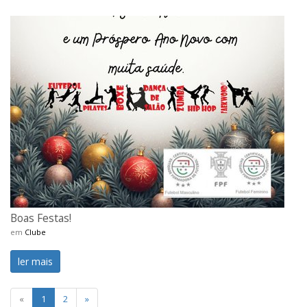
Boas Festas!
em
Clube
ler mais
«
1
2
»